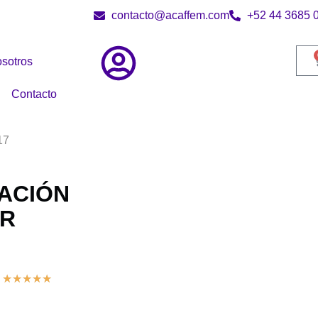
contacto@acaffem.com
+52 44 3685 
sotros
Contacto
17
CACIÓN
AR
★
★
★
★
★